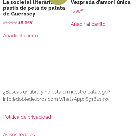
La societat literària i de
Vesprada d’amor i única
pastís de pela de patata
15.95
€
de Guernsey
19.00
€
18.05
€
Añadir al carrito
Añadir al carrito
¿Buscas un libro y no esta en nuestro catálogo?
info@dobledelibros.com WhatsApp: 691821335
Política de privacidad
Avisos legales