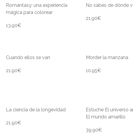
Romantasy: una experiencia
No sabes de dónde 
mágica para colorear
21.90
€
13.90
€
Cuando ellos se van
Morder la manzana
21.90
€
10.95
€
La ciencia de la longevidad
Estuche El universo a
El mundo amarillo
21.90
€
39.90
€