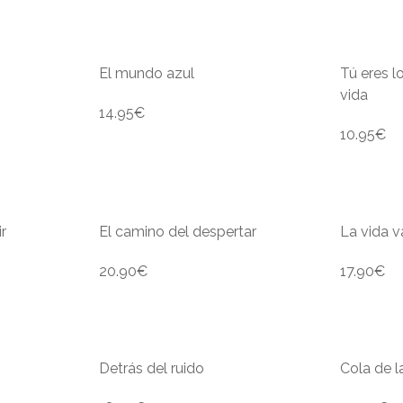
El mundo azul
Tú eres l
vida
14.95
€
10.95
€
r
El camino del despertar
La vida v
20.90
€
17.90
€
Detrás del ruido
Cola de l