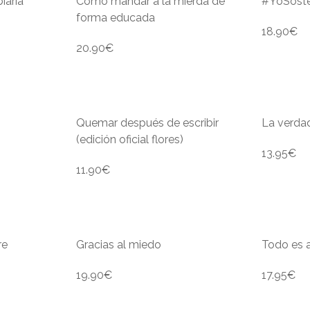
iaría
Cómo mandar a la mierda de
#YoSost
forma educada
18.90
€
20.90
€
Quemar después de escribir
La verda
(edición oficial flores)
13.95
€
11.90
€
re
Gracias al miedo
Todo es 
19.90
€
17.95
€