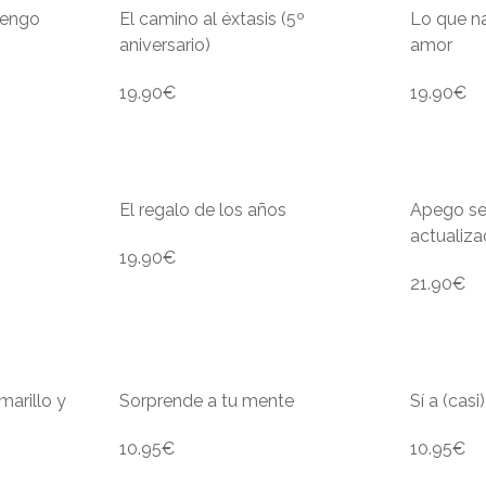
vengo
El camino al éxtasis (5º
Lo que n
aniversario)
amor
19.90
€
19.90
€
El regalo de los años
Apego se
actualiz
19.90
€
21.90
€
marillo y
Sorprende a tu mente
Sí a (casi
10.95
€
10.95
€