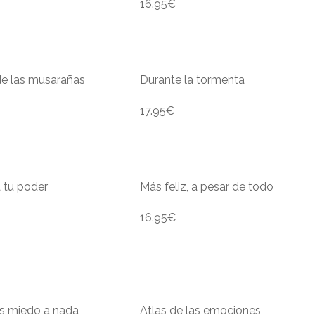
16.95
€
de las musarañas
Durante la tormenta
17.95
€
 tu poder
Más feliz, a pesar de todo
16.95
€
s miedo a nada
Atlas de las emociones