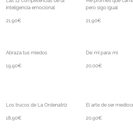
Las 12 competencias de la
Me prometí que camb
inteligencia emocional
pero sigo igual
21.90
€
21.90
€
Abraza tus miedos
De: mi para: mi
19.90
€
20.00
€
Los trucos de La Ordenatriz
El arte de ser medioc
18.90
€
20.90
€