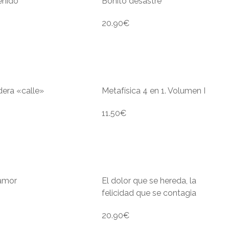
enido
Bonito desastre
20.90
€
dera «calle»
Metafísica 4 en 1. Volumen I
11.50
€
amor
El dolor que se hereda, la
felicidad que se contagia
20.90
€