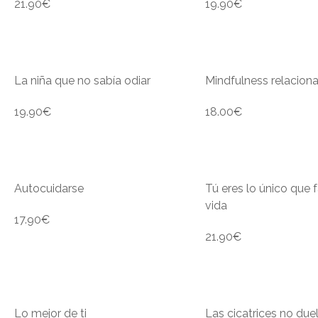
21.90
€
19.90
€
La niña que no sabía odiar
Mindfulness relaciona
19.90
€
18.00
€
Autocuidarse
Tú eres lo único que f
vida
17.90
€
21.90
€
Lo mejor de ti
Las cicatrices no due