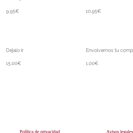
9.95
€
10.95
€
Déjalo ir
Envolvemos tu comp
15.00
€
1.00
€
Política de privacidad
Avisos legale