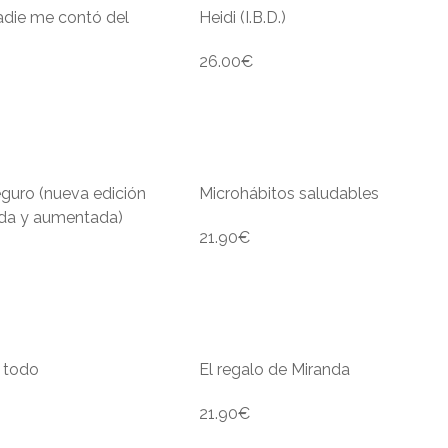
adie me contó del
Heidi (I.B.D.)
26.00
€
guro (nueva edición
Microhábitos saludables
ada y aumentada)
21.90
€
) todo
El regalo de Miranda
21.90
€