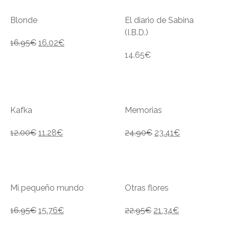
Blonde
El diario de Sabina
(I.B.D.)
16.95
€
16.02
€
14.65
€
Kafka
Memorias
12.00
€
11.28
€
24.90
€
23.41
€
Mi pequeño mundo
Otras flores
16.95
€
15.76
€
22.95
€
21.34
€