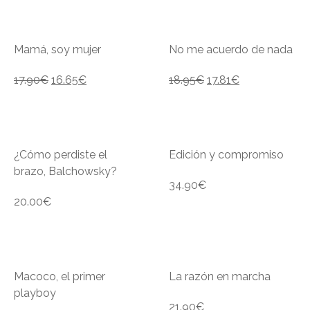
Mamá, soy mujer
No me acuerdo de nada
17.90
€
16.65
€
18.95
€
17.81
€
¿Cómo perdiste el
Edición y compromiso
brazo, Balchowsky?
34.90
€
20.00
€
Macoco, el primer
La razón en marcha
playboy
21.90
€