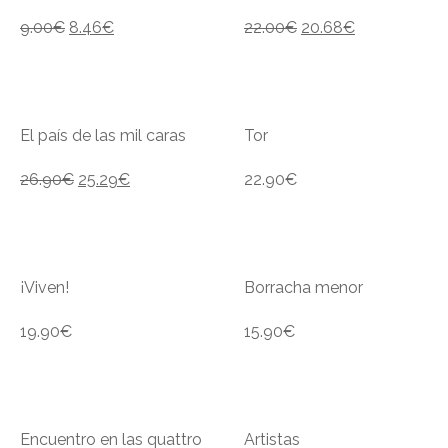
9.00
€
8.46
€
22.00
€
20.68
€
El país de las mil caras
Tor
26.90
€
25.29
€
22.90
€
¡Viven!
Borracha menor
19.90
€
15.90
€
Encuentro en las quattro
Artistas