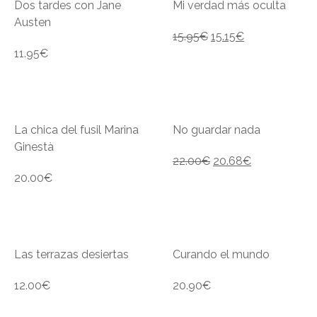
Dos tardes con Jane
Mi verdad más oculta
Austen
15.95
€
15.15
€
11.95
€
La chica del fusil Marina
No guardar nada
Ginestà
22.00
€
20.68
€
20.00
€
Las terrazas desiertas
Curando el mundo
12.00
€
20.90
€