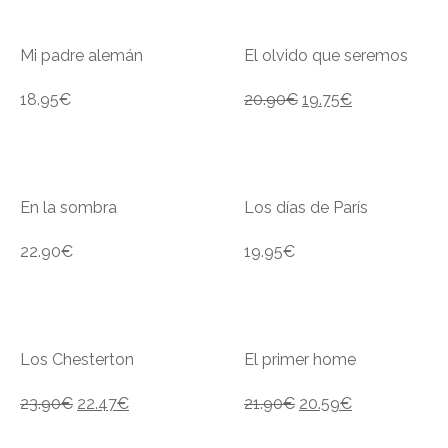
Mi padre alemán
El olvido que seremos
18.95
€
20.90
€
19.75
€
En la sombra
Los días de París
22.90
€
19.95
€
Los Chesterton
El primer home
23.90
€
22.47
€
21.90
€
20.59
€