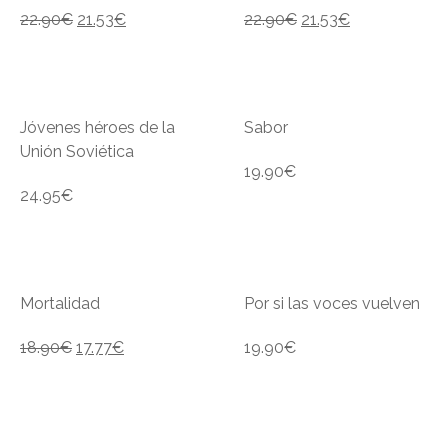
22.90
€
21.53
€
22.90
€
21.53
€
Jóvenes héroes de la
Sabor
Unión Soviética
19.90
€
24.95
€
Mortalidad
Por si las voces vuelven
18.90
€
17.77
€
19.90
€