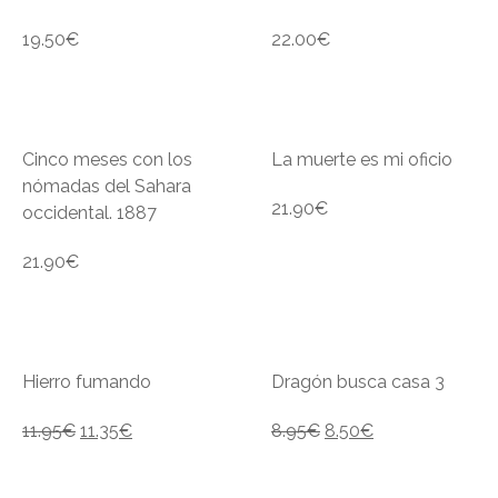
19.50
€
22.00
€
Cinco meses con los
La muerte es mi oficio
nómadas del Sahara
21.90
€
occidental. 1887
21.90
€
Hierro fumando
Dragón busca casa 3
11.95
€
11.35
€
8.95
€
8.50
€