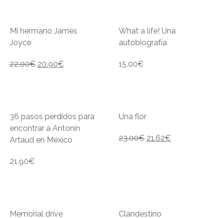
Mi hermano James
What a life! Una
Joyce
autobiografía
22.00
€
20.90
€
15.00
€
36 pasos perdidos para
Una flor
encontrar a Antonín
23.00
€
21.62
€
Artaud en México
21.90
€
Memorial drive
Clandestino