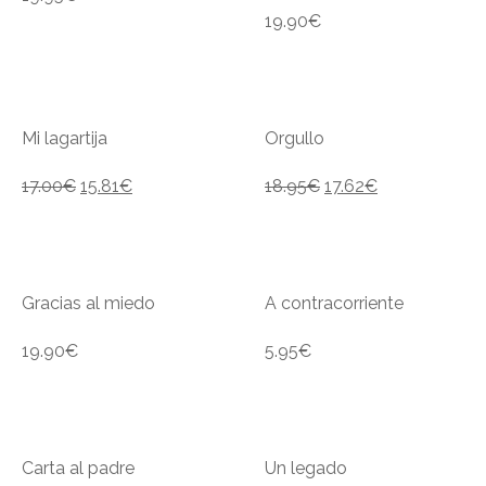
19.90
€
Mi lagartija
Orgullo
17.00
€
15.81
€
18.95
€
17.62
€
Gracias al miedo
A contracorriente
19.90
€
5.95
€
Carta al padre
Un legado