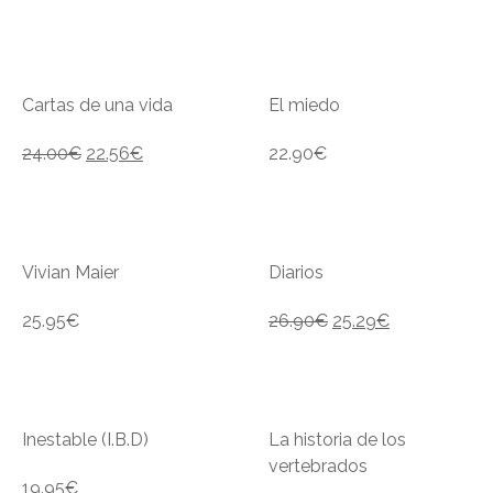
Cartas de una vida
El miedo
24.00
€
22.56
€
22.90
€
Vivian Maier
Diarios
25.95
€
26.90
€
25.29
€
Inestable (I.B.D)
La historia de los
vertebrados
19.95
€