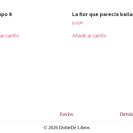
mpo 8
La flor que parecía baila
9.95
€
al carrito
Añadir al carrito
s
Envíos
Devolu
© 2026 DobleDé Libros