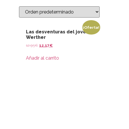
¡Oferta!
Las desventuras del joven
Werther
12.95
€
12.17
€
Añadir al carrito