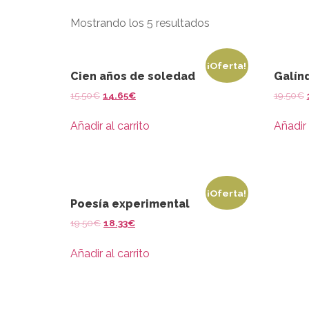
Mostrando los 5 resultados
¡Oferta!
Cien años de soledad
Galín
15.50
€
14.65
€
19.50
€
Añadir al carrito
Añadir 
¡Oferta!
Poesía experimental
19.50
€
18.33
€
Añadir al carrito