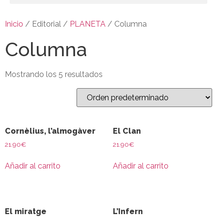
Inicio
/ Editorial /
PLANETA
/ Columna
Columna
Mostrando los 5 resultados
Cornèlius, l’almogàver
El Clan
21.90
€
21.90
€
Añadir al carrito
Añadir al carrito
El miratge
L’Infern