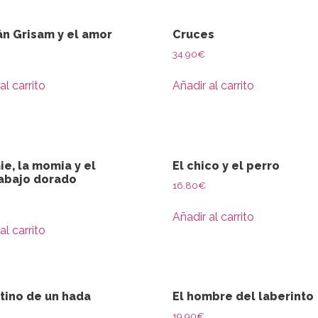
án Grisam y el amor
Cruces
34.90
€
al carrito
Añadir al carrito
e, la momia y el
El chico y el perro
abajo dorado
16.80
€
Añadir al carrito
al carrito
tino de un hada
El hombre del laberinto
19.90
€