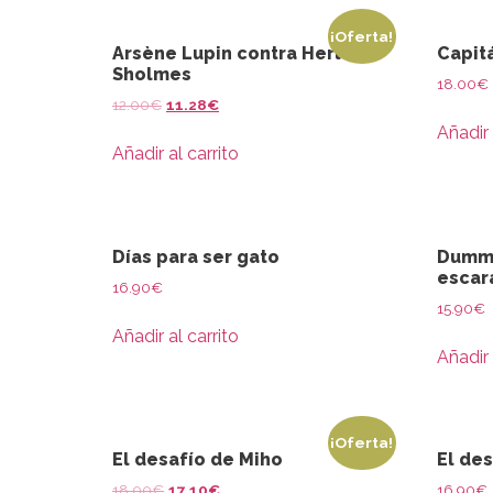
¡Oferta!
Arsène Lupin contra Herlock
Capit
Sholmes
18.00
€
12.00
€
11.28
€
Añadir 
Añadir al carrito
Días para ser gato
Dummi
escar
16.90
€
15.90
€
Añadir al carrito
Añadir 
¡Oferta!
El desafío de Miho
El des
18.00
€
17.10
€
16.90
€