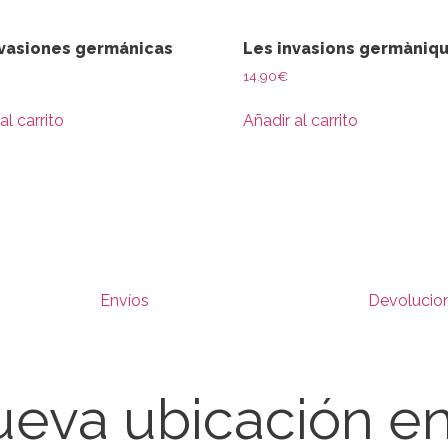
nvasiones germánicas
Les invasions germàniq
14.90
€
al carrito
Añadir al carrito
Envíos
Devolucio
eva ubicación e