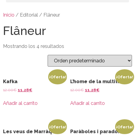
Inicio
/ Editorial / Flâneur
Flâneur
Mostrando los 4 resultados
¡Oferta!
¡Oferta!
Kafka
L’home de la multitud
12.00
€
11.28
€
12.00
€
11.28
€
Añadir al carrito
Añadir al carrito
¡Oferta!
¡Oferta!
Les veus de Marràqueix
Paràboles i paradoxes