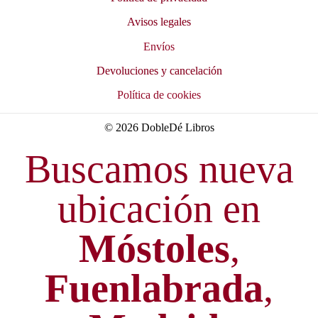
Avisos legales
Envíos
Devoluciones y cancelación
Política de cookies
© 2026 DobleDé Libros
Buscamos nueva
ubicación en
Móstoles
,
Fuenlabrada
,