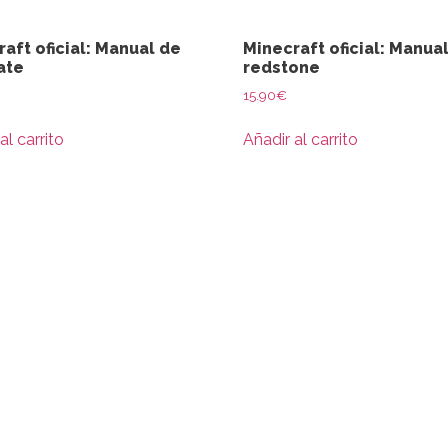
aft oficial: Manual de
Minecraft oficial: Manua
ate
redstone
15.90
€
al carrito
Añadir al carrito