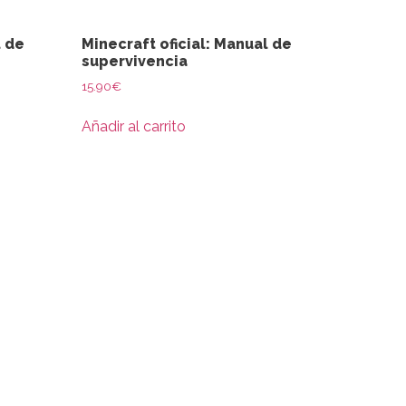
l de
Minecraft oficial: Manual de
supervivencia
15.90
€
Añadir al carrito