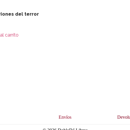
iones del terror
al carrito
s
Envíos
Devolu