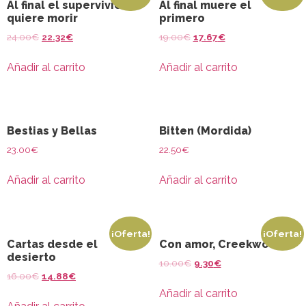
Al final el superviviente
Al final muere el
quiere morir
primero
24.00
€
22.32
€
19.00
€
17.67
€
Añadir al carrito
Añadir al carrito
Bestias y Bellas
Bitten (Mordida)
23.00
€
22.50
€
Añadir al carrito
Añadir al carrito
¡Oferta!
¡Oferta!
Cartas desde el
Con amor, Creekwood
desierto
10.00
€
9.30
€
16.00
€
14.88
€
Añadir al carrito