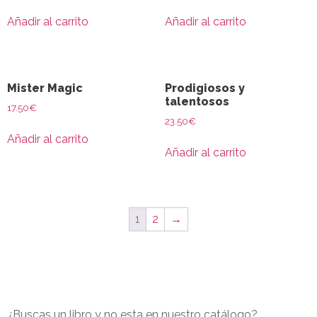
Añadir al carrito
Añadir al carrito
Mister Magic
Prodigiosos y
talentosos
17.50
€
23.50
€
Añadir al carrito
Añadir al carrito
1
2
→
¿Buscas un libro y no esta en nuestro catálogo?