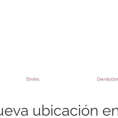
Envíos
Devolucio
eva ubicación e