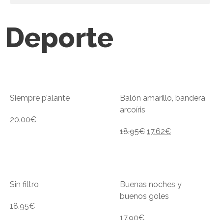
Deporte
Siempre p’alante
Balón amarillo, bandera
arcoíris
20.00
€
18.95
€
17.62
€
Sin filtro
Buenas noches y
buenos goles
18.95
€
17.90
€