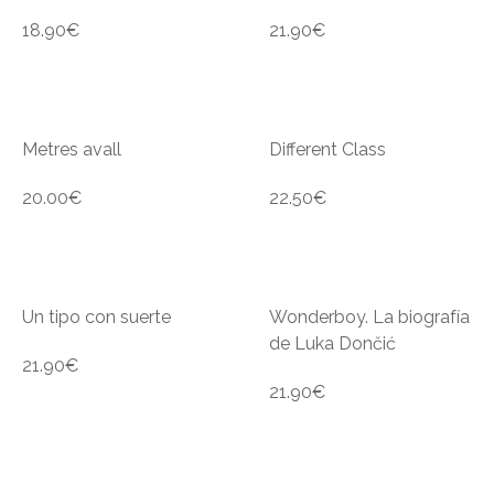
18.90
€
21.90
€
Metres avall
Different Class
20.00
€
22.50
€
Un tipo con suerte
Wonderboy. La biografía
de Luka Dončić
21.90
€
21.90
€