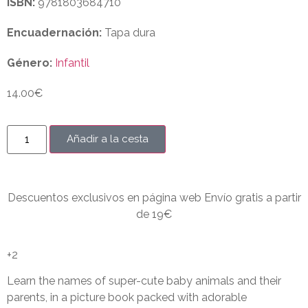
ISBN:
9781803684710
Encuadernación:
Tapa dura
Género:
Infantil
14.00
€
Añadir a la cesta
Descuentos exclusivos en página web Envío gratis a partir
de 19€
+2
Learn the names of super-cute baby animals and their
parents, in a picture book packed with adorable