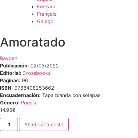
Euskara
Français
Galego
Amoratado
Rayden
Publicación:
02/03/2022
Editorial:
Crossbooks
Páginas:
96
ISBN:
9788408253662
Encuadernación:
Tapa blanda con solapas
Género:
Poesía
14.95
€
Amoratado
Añadir a la cesta
cantidad