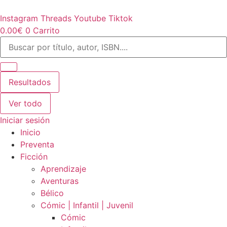
Ir
al
Instagram
Threads
Youtube
Tiktok
contenido
0.00
€
0
Carrito
Search
...
Resultados
Ver todo
Iniciar sesión
Inicio
Preventa
Ficción
Aprendizaje
Aventuras
Bélico
Cómic | Infantil | Juvenil
Cómic