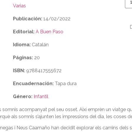
Varias
Publicación:
14/02/2022
Editorial:
A Buen Paso
Idioma:
Catalán
Páginas:
20
ISBN:
9788417555672
Encuadernación:
Tapa dura
Género:
Infantil
ls somnis acompanyat pel seu osset. Així emprèn un viatge que e
erquè als somnis s’ajunten les impressions del dia, les coses d
ar Benegas i Neus Caamaño han decidit explorar els camins dels