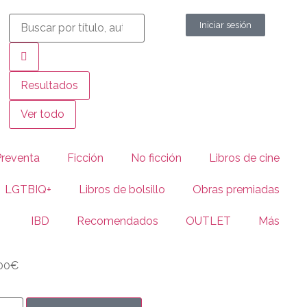
Iniciar sesión
Resultados
Ver todo
Preventa
Ficción
No ficción
Libros de cine
LGTBIQ+
Libros de bolsillo
Obras premiadas
IBD
Recomendados
OUTLET
Más
00
€