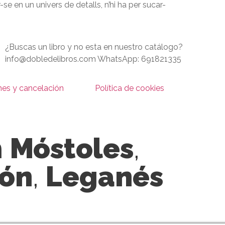
ar-se en un univers de detalls, n’hi ha per sucar-
¿Buscas un libro y no esta en nuestro catálogo?
info@dobledelibros.com WhatsApp: 691821335
nes y cancelación
Política de cookies
n
Móstoles
,
cón
,
Leganés