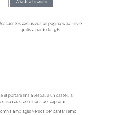
Añadir a la cesta
Descuentos exclusivos en página web Envío
gratis a partir de 19€
l portarà fins a l’espai, a un castell, a
e casa i es creen mons per explorar.
 somnis amb àgils versos per cantar i amb