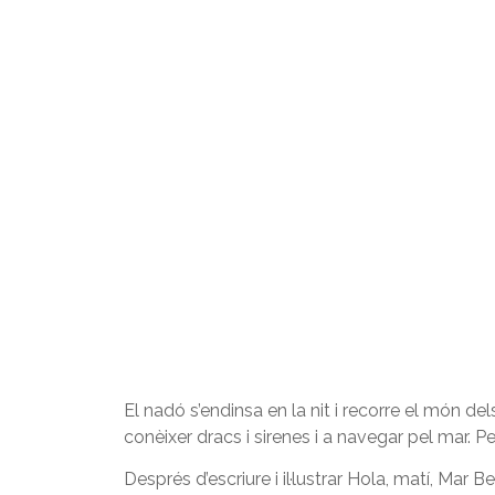
El nadó s’endinsa en la nit i recorre el món de
conèixer dracs i sirenes i a navegar pel mar. P
Després d’escriure i il·lustrar Hola, matí, M