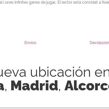
isual i unes infinites ganes de jugar… El lector està convidat a fix
Envíos
Devolucio
eva ubicación e
a
,
Madrid
,
Alcor