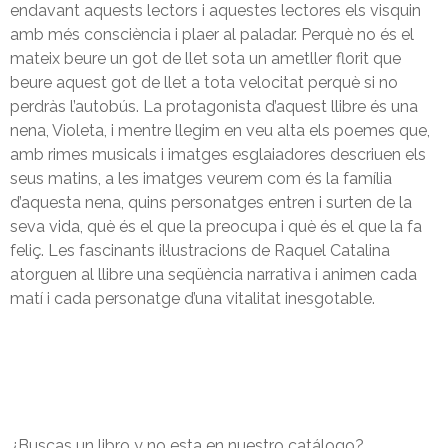
endavant aquests lectors i aquestes lectores els visquin
amb més consciència i plaer al paladar. Perquè no és el
mateix beure un got de llet sota un ametller florit que
beure aquest got de llet a tota velocitat perquè si no
perdràs l’autobús. La protagonista d’aquest llibre és una
nena, Violeta, i mentre llegim en veu alta els poemes que,
amb rimes musicals i imatges esglaiadores descriuen els
seus matins, a les imatges veurem com és la família
d’aquesta nena, quins personatges entren i surten de la
seva vida, què és el que la preocupa i què és el que la fa
feliç. Les fascinants il·lustracions de Raquel Catalina
atorguen al llibre una seqüència narrativa i animen cada
matí i cada personatge d’una vitalitat inesgotable.
¿Buscas un libro y no esta en nuestro catálogo?