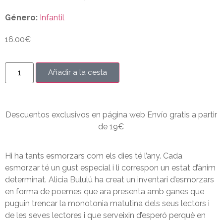
Género:
Infantil
16.00
€
Añadir a la cesta
Descuentos exclusivos en página web Envío gratis a partir
de 19€
Hi ha tants esmorzars com els dies té l’any. Cada
esmorzar té un gust especial i li correspon un estat d’ànim
determinat. Alicia Bululú ha creat un inventari d’esmorzars
en forma de poemes que ara presenta amb ganes que
puguin trencar la monotonia matutina dels seus lectors i
de les seves lectores i que serveixin d’esperó perquè en