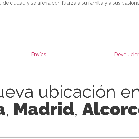
o de ciudad y se aferra con fuerza a su familia y a sus pasio
Envíos
Devolucio
eva ubicación e
a
,
Madrid
,
Alcor