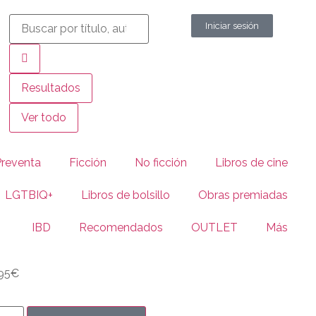
Iniciar sesión
Resultados
Ver todo
Preventa
Ficción
No ficción
Libros de cine
LGTBIQ+
Libros de bolsillo
Obras premiadas
IBD
Recomendados
OUTLET
Más
95
€