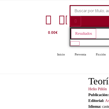
0.00
€
Resultados
Ver todo
Inicio
Preventa
Ficción
Teorí
Helio Piñón
Publicación:
Editorial:
As
Idioma:
cast