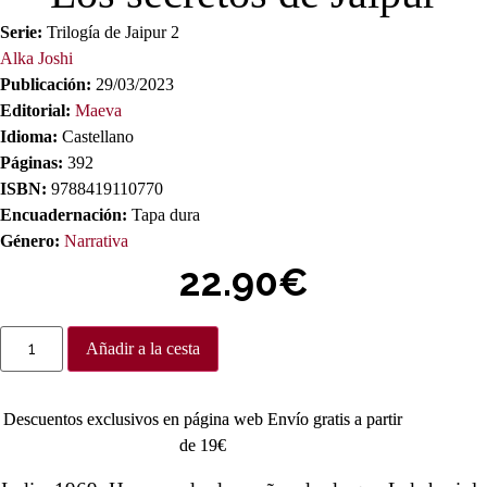
Serie:
Trilogía de Jaipur 2
Alka Joshi
Publicación:
29/03/2023
Editorial:
Maeva
Idioma:
Castellano
Páginas:
392
ISBN:
9788419110770
Encuadernación:
Tapa dura
Género:
Narrativa
22.90
€
Los
Añadir a la cesta
secretos
de
Jaipur
cantidad
Descuentos exclusivos en página web Envío gratis a partir
de 19€