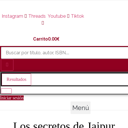
Ir
al
Instagram
Threads
Youtube
Tiktok
contenido
Carrito
0.00
€
Search
...
Resultados
Ver todo
Iniciar sesión
Menú
Los secretos de Jaipur