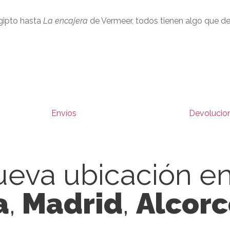
Egipto hasta
La encajera
de Vermeer, todos tienen algo que dec
Envíos
Devolucio
eva ubicación e
a
,
Madrid
,
Alcor