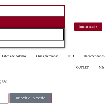
Iniciar sesión
Libros de bolsillo
Obras premiadas
IBD
Recomendados
OUTLET
Más
95
€
Añadir a la cesta