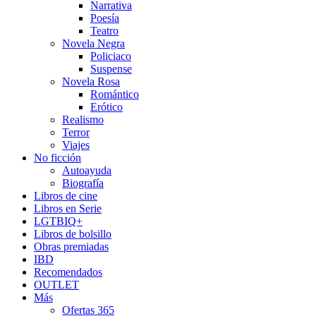
Narrativa
Poesía
Teatro
Novela Negra
Policiaco
Suspense
Novela Rosa
Romántico
Erótico
Realismo
Terror
Viajes
No ficción
Autoayuda
Biografía
Libros de cine
Libros en Serie
LGTBIQ+
Libros de bolsillo
Obras premiadas
IBD
Recomendados
OUTLET
Más
Ofertas 365