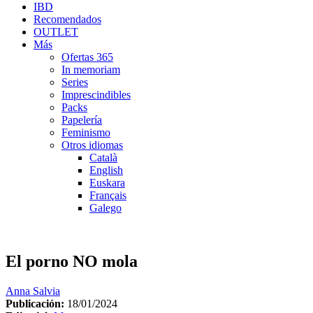
IBD
Recomendados
OUTLET
Más
Ofertas 365
In memoriam
Series
Imprescindibles
Packs
Papelería
Feminismo
Otros idiomas
Català
English
Euskara
Français
Galego
El porno NO mola
Anna Salvia
Publicación:
18/01/2024