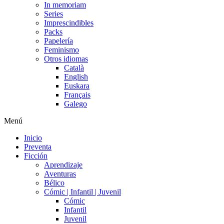
In memoriam
Series
Imprescindibles
Packs
Papelería
Feminismo
Otros idiomas
Català
English
Euskara
Français
Galego
Menú
Inicio
Preventa
Ficción
Aprendizaje
Aventuras
Bélico
Cómic | Infantil | Juvenil
Cómic
Infantil
Juvenil