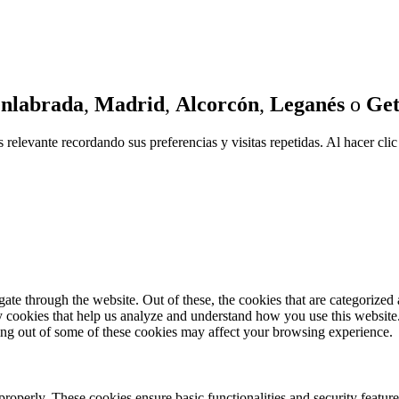
nlabrada
,
Madrid
,
Alcorcón
,
Leganés
o
Get
 relevante recordando sus preferencias y visitas repetidas. Al hacer cl
e through the website. Out of these, the cookies that are categorized a
rty cookies that help us analyze and understand how you use this websit
ting out of some of these cookies may affect your browsing experience.
 properly. These cookies ensure basic functionalities and security featu