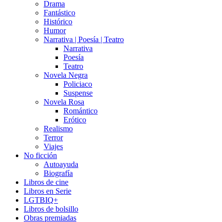
Drama
Fantástico
Histórico
Humor
Narrativa | Poesía | Teatro
Narrativa
Poesía
Teatro
Novela Negra
Policiaco
Suspense
Novela Rosa
Romántico
Erótico
Realismo
Terror
Viajes
No ficción
Autoayuda
Biografía
Libros de cine
Libros en Serie
LGTBIQ+
Libros de bolsillo
Obras premiadas