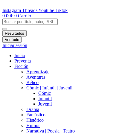
Ir
al
Instagram
Threads
Youtube
Tiktok
contenido
0.00
€
0
Carrito
Search
...
Resultados
Ver todo
Iniciar sesión
Inicio
Preventa
Ficción
Aprendizaje
Aventuras
Bélico
Cómic | Infantil | Juvenil
Cómic
Infantil
Juvenil
Drama
Fantástico
Histórico
Humor
Narrativa | Poesía | Teatro