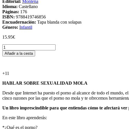
Editorial:
Montena
Idioma:
Castellano
Páginas:
176
ISBN:
9788419746856
Encuadernación:
Tapa blanda con solapas
Género:
Infantil
15.95
€
El
porno
Añadir a la cesta
NO
mola
cantidad
+11
HABLAR SOBRE SEXUALIDAD MOLA
Desde que Internet ha puesto el porno al alcance de todo el mundo, e
cinco razones por las que el porno no mola y te ofrecemos herramienta
Un libro imprescindible para que entiendas cómo te afectará ver 
En este libro aprenderás:
*¿Qué es el porno?