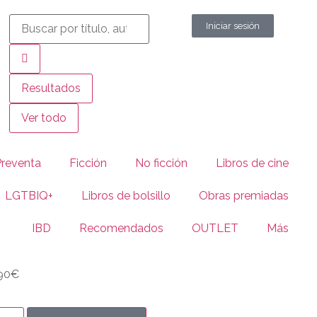
Iniciar sesión
Resultados
Ver todo
Preventa
Ficción
No ficción
Libros de cine
LGTBIQ+
Libros de bolsillo
Obras premiadas
IBD
Recomendados
OUTLET
Más
90
€