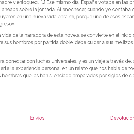
adre y enloquecí. […] Ese mismo día, España votaba en las pr
planeaba sobre la jornada. Al anochecer, cuando yo contaba co
uyeron en una nueva vida para mí, porque uno de esos escaño
greso».
a vida de la narradora de esta novela se convierte en el inicio
e sus hombros por partida doble: debe cuidar a sus mellizos 
 conectar con luchas universales, y es un viaje a través del arte
erte la experiencia personal en un relato que nos habla de t
 hombres que las han silenciado amparados por siglos de cien
Envíos
Devolucio