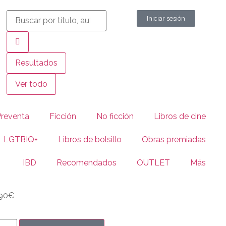
Iniciar sesión
Resultados
Ver todo
Preventa
Ficción
No ficción
Libros de cine
LGTBIQ+
Libros de bolsillo
Obras premiadas
IBD
Recomendados
OUTLET
Más
90
€