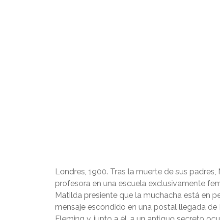
Londres, 1900. Tras la muerte de sus padres, 
profesora en una escuela exclusivamente femen
Matilda presiente que la muchacha está en pe
mensaje escondido en una postal llegada de It
Fleming y, junto a él, a un antiguo secreto oc