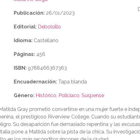
Publicación:
26/01/2023
Editorial:
Debolsillo
Idioma:
Castellano
Páginas:
456
ISBN:
9788466367363
Encuadernación:
Tapa blanda
Género:
Histórico
,
Policiaco
,
Suspense
Matilda Gray prometió convertirse en una mujer fuerte e inde
ina, el prestigioso Riverview College. Cuando su estudiante f
ligro. Su desaparición fue demasiado repentina y las excusa
alia pone a Matilda sobre la pista de la chica. Su investigac
ulto en los más recónditos rincones de la ciudad.