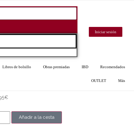
Iniciar sesión
Libros de bolsillo
Obras premiadas
IBD
Recomendados
OUTLET
Más
95
€
Añadir a la cesta