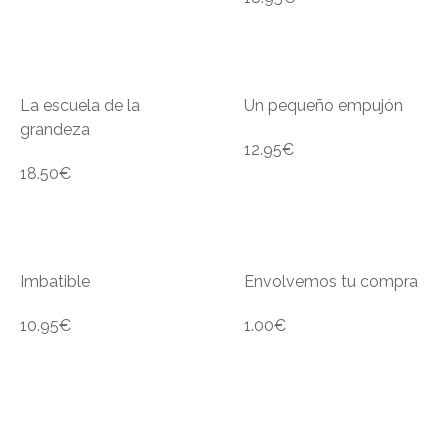
La escuela de la
Un pequeño empujón
grandeza
12.95
€
18.50
€
Imbatible
Envolvemos tu compra
10.95
€
1.00
€