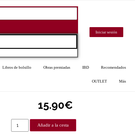
Iniciar sesión
Libros de bolsillo
Obras premiadas
IBD
Recomendados
OUTLET
Más
15.90
€
Añadir a la cesta