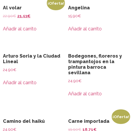
¡Oferta!
Al volar
Angelina
22.90
€
21.53
€
15.90
€
Añadir al carrito
Añadir al carrito
Arturo Soria y la Ciudad
Bodegones, floreros y
Lineal
trampantojos en la
pintura barroca
24.90
€
sevillana
24.90
€
Añadir al carrito
Añadir al carrito
¡Oferta!
Camino del haikú
Carne importada
24.90
€
19.90
€
18.71
€