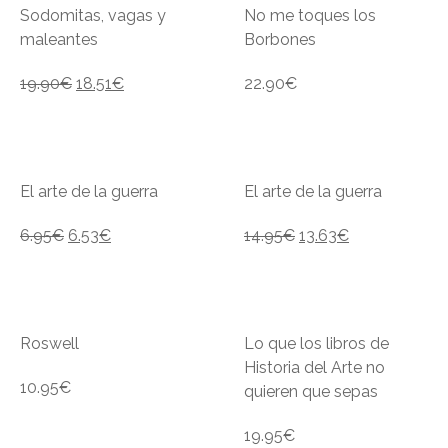
Sodomitas, vagas y
No me toques los
maleantes
Borbones
19.90
€
18.51
€
22.90
€
El arte de la guerra
El arte de la guerra
6.95
€
6.53
€
14.95
€
13.63
€
Roswell
Lo que los libros de
Historia del Arte no
10.95
€
quieren que sepas
19.95
€