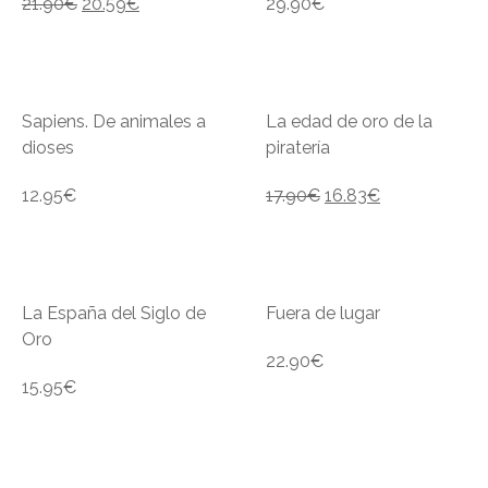
21.90
€
20.59
€
29.90
€
Sapiens. De animales a
La edad de oro de la
dioses
piratería
12.95
€
17.90
€
16.83
€
La España del Siglo de
Fuera de lugar
Oro
22.90
€
15.95
€