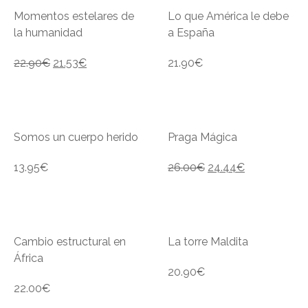
Momentos estelares de
Lo que América le debe
la humanidad
a España
22.90
€
21.53
€
21.90
€
Somos un cuerpo herido
Praga Mágica
13.95
€
26.00
€
24.44
€
Cambio estructural en
La torre Maldita
África
20.90
€
22.00
€